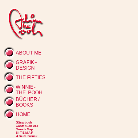
ABOUT ME
GRAFIK
+
DESIGN
THE FIFTIES
WINNIE
-
THE
-
POOH
BÜCHER
/
BOOKS
HOME
Gästebuch
Gästebuch ALT
Guest - Map
S I T E M A P
◀
Seite zurück