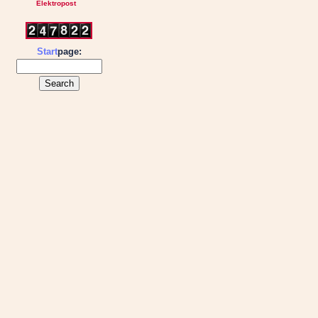
Elektropost
Start
page: