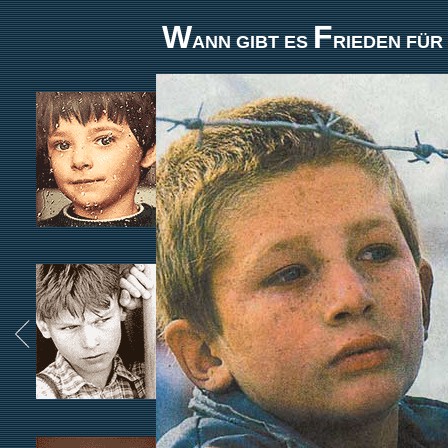
W
F
ANN GIBT ES
RIEDEN
FÜR 